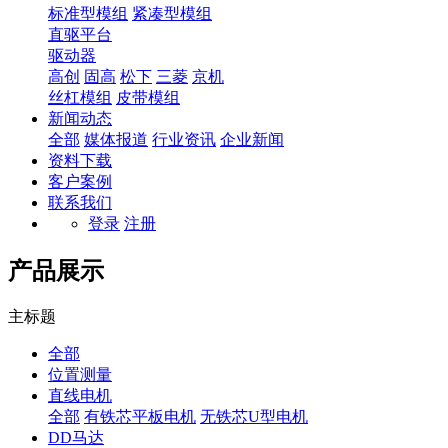
标准型模组
紧凑型模组
直驱平台
驱动器
高创
固高
松下
三菱
京机
丝杠模组
皮带模组
新闻动态
全部
媒体报道
行业资讯
企业新闻
资料下载
客户案例
联系我们
登录
注册
产品展示
主标题
全部
位置测量
直线电机
全部
有铁芯平板电机
无铁芯U型电机
DD马达