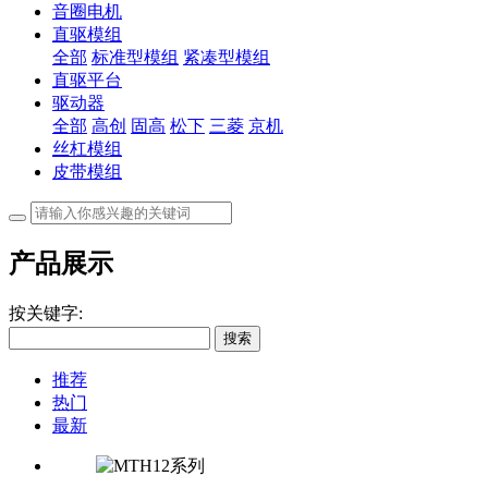
音圈电机
直驱模组
全部
标准型模组
紧凑型模组
直驱平台
驱动器
全部
高创
固高
松下
三菱
京机
丝杠模组
皮带模组
产品展示
按关键字:
搜索
推荐
热门
最新