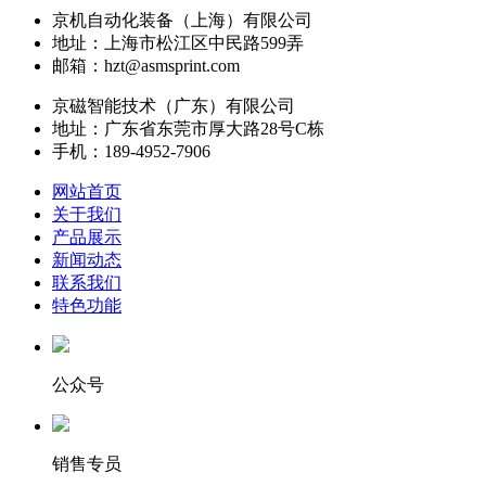
京机自动化装备（上海）有限公司
地址：上海市松江区中民路599弄
邮箱：hzt@asmsprint.com
京磁智能技术（广东）有限公司
地址：广东省东莞市厚大路28号C栋
手机：189-4952-7906
网站首页
关于我们
产品展示
新闻动态
联系我们
特色功能
公众号
销售专员